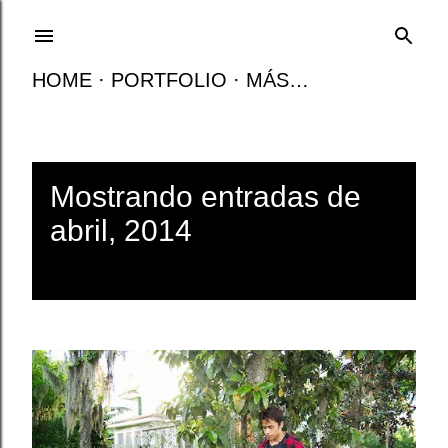
Ir al contenido principal
HOME
PORTFOLIO
MÁS…
E
Mostrando entradas de
n
abril, 2014
t
MOSTRAR TODO
r
a
d
a
s