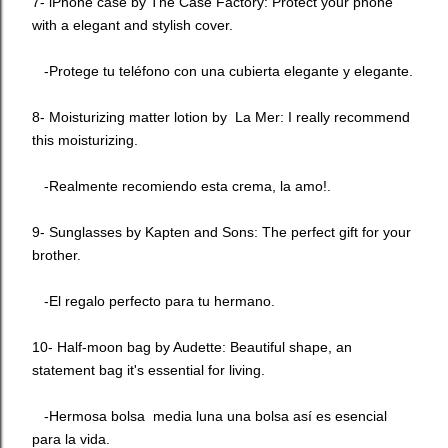
7- iPhone case by
The Case Factory
: Protect your phone
with a elegant and stylish cover.
-Protege tu teléfono con una cubierta elegante y elegante.
8- Moisturizing matter lotion by
La Mer
: I really recommend
this moisturizing.
-Realmente recomiendo esta crema, la amo!.
9- Sunglasses by
Kapten and Sons
: The perfect gift for your
brother.
-El regalo perfecto para tu hermano.
10- Half-moon bag by
Audette
: Beautiful shape, an
statement bag it's essential for living.
-Hermosa bolsa media luna una bolsa así es esencial
para la vida.