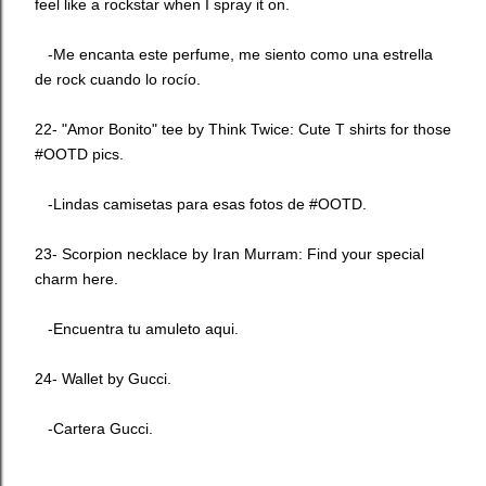
feel like a rockstar when I spray it on.
-Me encanta este perfume, me siento como una estrella
de rock cuando lo rocío.
22- "Amor Bonito" tee by
Think Twice
: Cute T shirts for those
#OOTD pics.
-Lindas camisetas para esas fotos de #OOTD.
23- Scorpion necklace by
Iran Murram
: Find your special
charm
here
.
-Encuentra tu amuleto
aqui
.
24- Wallet by
Gucci
.
-Cartera Gucci.